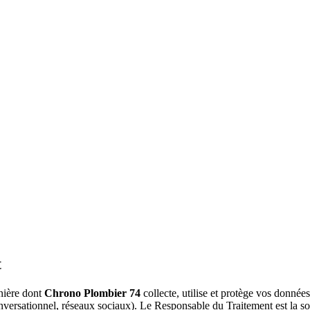
t
anière dont
Chrono Plombier 74
collecte, utilise et protège vos données 
t conversationnel, réseaux sociaux). Le Responsable du Traitement es