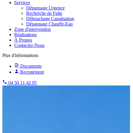
Services
Dépannage Urgence
Recherche de Fuite
Débouchage Canalisation
Dépannage Chauffe-Eau
Zone d'intervention
Réalisations
À Propos
Contactez-Nous
Plus d'informations
Documents
Recrutement
04 50 11 42 95